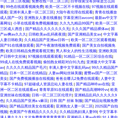
一区二区三区视频
|
免费在线一区二区三区
|
白带很黄没有异味是怎么回
事
|
99色在线观看视频免费
|
欧美一区二区不卡视频在线
|
97视频在线观看
观看
|
亚洲丰满人妻一区二区三区
|
大陆午夜伦理在线观看
|
青青在线播放
成人国产一区
|
亚洲熟女人妻在线播放
|
字幕亚洲日avcom
|
最新av中文字
幕网址
|
小草在线观看免费视频播放
|
久久九九精品99国产
|
欧美一区二区
三区成人诱惑
|
国产精品久久久久久久久无
|
久久久国产精品裸体av
|
国
产av爽av久久久
|
日韩欧美av乱码夜夜摸
|
国产亚洲精品美女av
|
中文字幕
人妻日韩欧美
|
久久精品国产亚洲av日韩一
|
欧美一区二区三区观看视频
|
国产91在线播放观看
|
国产午夜激情视频免费观看
|
国产美女自拍视频免
费
|
欧美日韩精品免费观看视完整
|
男人和女人的性生活视频
|
亚洲欧美国
产日韩中文丝袜
|
97视频在线观看观看
|
91精品一区二区三区综合在线
|
99成人在线免费观看视频
|
偷拍熟女精彩对白91九色
|
亚洲最大中文字幕
av
|
久久久久久精品国产毛片
|
丰满人妻中文字幕乱码av
|
99久久精品国产
精品
|
日本一区二区在线精品
|
人妻av网站丝袜美腿
|
蜜臀av国产一区二区
美女
|
国产免费视频播放在线视频
|
爸爸去哪儿2免费在线观看
|
人妻中文
字幕不卡精品
|
97超碰成人资源总站人妻在线
|
国产精品呻吟av在线
|
亚
洲一区二区在线观看av
|
青青草原91在线观看
|
国产精品高潮呻吟vv
|
欧美
亚洲丝袜在线视频
|
日韩一区二区三区伦理片
|
亚洲精品乱码久久久久久9
色
|
久久精品国产亚洲a v麻豆
|
日韩 国产 丝袜 制服
|
国产精品短视频免费
网站
|
国产精品黑丝美女在线观看
|
亚洲熟女人妻一区二区
|
2025国产自拍
视频
|
色黄国产午夜精品久久久久久
|
久久精品熟妇满人妻99
|
中文字幕丰
满人妻久久久
|
大片免费青青青青青青草
|
亚洲精品人妻av在线
|
91人妻中