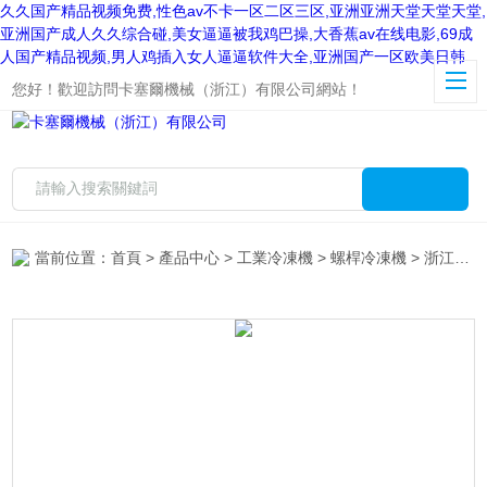
久久国产精品视频免费,性色av不卡一区二区三区,亚洲亚洲天堂天堂天堂,
亚洲国产成人久久综合碰,美女逼逼被我鸡巴操,大香蕉av在线电影,69成
人国产精品视频,男人鸡插入女人逼逼软件大全,亚洲国产一区欧美日韩
您好！歡迎訪問卡塞爾機械（浙江）有限公司網站！
產品中心
當前位置：
首頁
>
產品中心
>
工業冷凍機
>
螺桿冷凍機
> 浙江工業用螺桿水冷式冷水機