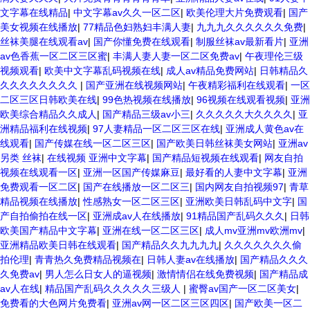
文字幕在线精品
|
中文字幕av久久一区二区
|
欧美伦理大片免费观看
|
国产
美女视频在线播放
|
77精品色妇熟妇丰满人妻
|
九九九久久久久久久免费
|
丝袜美腿在线观看av
|
国产你懂免费在线观看
|
制服丝袜av最新看片
|
亚洲
av色香蕉一区二区三区蜜
|
丰满人妻人妻一区二区免费av
|
午夜理伦三级
视频观看
|
欧美中文字幕乱码视频在线
|
成人av精品免费网站
|
日韩精品久
久久久久久久久久
|
国产亚洲在线视频网站
|
午夜精彩福利在线观看
|
一区
二区三区日韩欧美在线
|
99色热视频在线播放
|
96视频在线观看视频
|
亚洲
欧美综合精品久久成人
|
国产精品三级av小三
|
久久久久久大久久久久
|
亚
洲精品福利在线视频
|
97人妻精品一区二区三区在线
|
亚洲成人黄色av在
线观看
|
国产传媒在线一区二区三区
|
国产欧美日韩丝袜美女网站
|
亚洲av
另类 丝袜
|
在线视频 亚洲中文字幕
|
国产精品短视频在线观看
|
网友自拍
视频在线观看一区
|
亚洲一区国产传媒麻豆
|
最好看的人妻中文字幕
|
亚洲
免费观看一区二区
|
国产在线播放一区二区三
|
国内网友自拍视频97
|
青草
精品视频在线播放
|
性感熟女一区二区三区
|
亚洲欧美日韩乱码中文字
|
国
产自拍偷拍在线一区
|
亚洲成av人在线播放
|
91精品国产乱码久久久
|
日韩
欧美国产精品中文字幕
|
亚洲在线一区二区三区
|
成人mv亚洲mv欧洲mv
|
亚洲精品欧美日韩在线观看
|
国产精品久久九九九九
|
久久久久久久久偷
拍伦理
|
青青热久免费精品视频在
|
日韩人妻av在线播放
|
国产精品久久久
久免费av
|
男人怎么日女人的逼视频
|
激情情侣在线免费视频
|
国产精品成
av人在线
|
精品国产乱码久久久久久三级人
|
蜜臀av国产一区二区美女
|
免费看的大色网片免费看
|
亚洲av网一区二区三区四区
|
国产欧美一区二