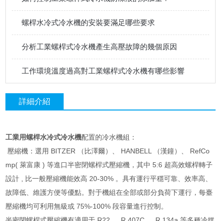
螺桿水冷式冷水機的安裝要滿足哪些要求
分析工業螺桿式冷水機產生高壓故障的幾個原因
工作環境溫度過高對工業螺桿式冷水機有哪些影響
詳細介紹
工業用螺桿水冷式冷水機
配置的冷水機組：
壓縮機：選用 BITZER （比澤爾）、 HANBELL （漢鐘）、 RefCo
mp( 萊富康 ) 等進口半密閉螺桿式壓縮機，其中 5:6 超高效螺桿轉子
設計 , 比一般壓縮機能效高 20-30% 。具有運行平穩可靠、效率高、
故障低、維護方便等優點。對于機組在全部或部分負荷下運行，每臺
壓縮機均可利用無級或 75%-100% 段容量進行控制。
半密閉螺桿式壓縮機有適用于 R22 、 R 407C 、 R 134a 等多種冷媒