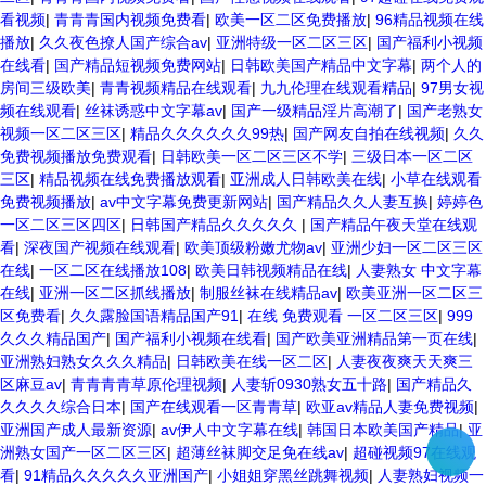
看视频
|
青青青国内视频免费看
|
欧美一区二区免费播放
|
96精品视频在线
播放
|
久久夜色撩人国产综合av
|
亚洲特级一区二区三区
|
国产福利小视频
在线看
|
国产精品短视频免费网站
|
日韩欧美国产精品中文字幕
|
两个人的
房间三级欧美
|
青青视频精品在线观看
|
九九伦理在线观看精品
|
97男女视
频在线观看
|
丝袜诱惑中文字幕av
|
国产一级精品淫片高潮了
|
国产老熟女
视频一区二区三区
|
精品久久久久久久99热
|
国产网友自拍在线视频
|
久久
免费视频播放免费观看
|
日韩欧美一区二区三区不学
|
三级日本一区二区
三区
|
精品视频在线免费播放观看
|
亚洲成人日韩欧美在线
|
小草在线观看
免费视频播放
|
av中文字幕免费更新网站
|
国产精品久久人妻互换
|
婷婷色
一区二区三区四区
|
日韩国产精品久久久久久
|
国产精品午夜天堂在线观
看
|
深夜国产视频在线观看
|
欧美顶级粉嫩尤物av
|
亚洲少妇一区二区三区
在线
|
一区二区在线播放108
|
欧美日韩视频精品在线
|
人妻熟女 中文字幕
在线
|
亚洲一区二区抓线播放
|
制服丝袜在线精品av
|
欧美亚洲一区二区三
区免费看
|
久久露脸国语精品国产91
|
在线 免费观看 一区二区三区
|
999
久久久精品国产
|
国产福利小视频在线看
|
国产欧美亚洲精品第一页在线
|
亚洲熟妇熟女久久久精品
|
日韩欧美在线一区二区
|
人妻夜夜爽天天爽三
区麻豆av
|
青青青青草原伦理视频
|
人妻斩0930熟女五十路
|
国产精品久
久久久久综合日本
|
国产在线观看一区青青草
|
欧亚av精品人妻免费视频
|
亚洲国产成人最新资源
|
av伊人中文字幕在线
|
韩国日本欧美国产精品
|
亚
洲熟女国产一区二区三区
|
超薄丝袜脚交足免在线av
|
超碰视频97在线观
看
|
91精品久久久久久亚洲国产
|
小姐姐穿黑丝跳舞视频
|
人妻熟妇视频一