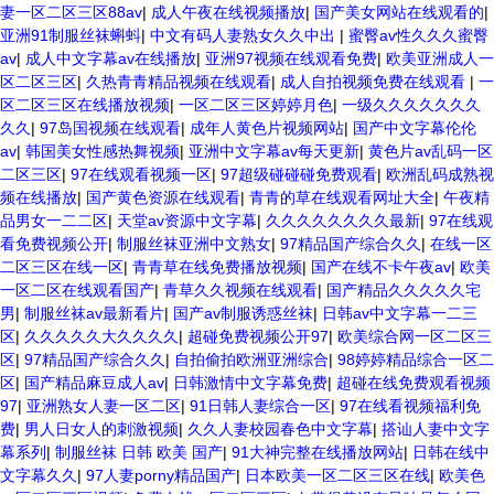
妻一区二区三区88av
|
成人午夜在线视频播放
|
国产美女网站在线观看的
|
亚洲91制服丝袜蝌蚪
|
中文有码人妻熟女久久中出
|
蜜臀av性久久久蜜臀
av
|
成人中文字幕av在线播放
|
亚洲97视频在线观看免费
|
欧美亚洲成人一
区二区三区
|
久热青青精品视频在线观看
|
成人自拍视频免费在线观看
|
一
区二区三区在线播放视频
|
一区二区三区婷婷月色
|
一级久久久久久久久
久久
|
97岛国视频在线观看
|
成年人黄色片视频网站
|
国产中文字幕伦伦
av
|
韩国美女性感热舞视频
|
亚洲中文字幕av每天更新
|
黄色片av乱码一区
二区三区
|
97在线观看视频一区
|
97超级碰碰碰免费观看
|
欧洲乱码成熟视
频在线播放
|
国产黄色资源在线观看
|
青青的草在线观看网址大全
|
午夜精
品男女一二二区
|
天堂av资源中文字幕
|
久久久久久久久久最新
|
97在线观
看免费视频公开
|
制服丝袜亚洲中文熟女
|
97精品国产综合久久
|
在线一区
二区三区在线一区
|
青青草在线免费播放视频
|
国产在线不卡午夜av
|
欧美
一区二区在线观看国产
|
青草久久视频在线观看
|
国产精品久久久久久宅
男
|
制服丝袜av最新看片
|
国产av制服诱惑丝袜
|
日韩av中文字幕一二三
区
|
久久久久久大久久久久
|
超碰免费视频公开97
|
欧美综合网一区二区三
区
|
97精品国产综合久久
|
自拍偷拍欧洲亚洲综合
|
98婷婷精品综合一区二
区
|
国产精品麻豆成人av
|
日韩激情中文字幕免费
|
超碰在线免费观看视频
97
|
亚洲熟女人妻一区二区
|
91日韩人妻综合一区
|
97在线看视频福利免
费
|
男人日女人的刺激视频
|
久久人妻校园春色中文字幕
|
搭讪人妻中文字
幕系列
|
制服丝袜 日韩 欧美 国产
|
91大神完整在线播放网站
|
日韩在线中
文字幕久久
|
97人妻porny精品国产
|
日本欧美一区二区三区在线
|
欧美色