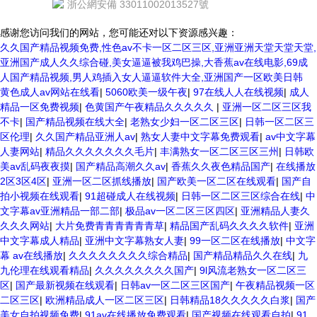
浙公網安備 33011002013527號
感谢您访问我们的网站，您可能还对以下资源感兴趣：
久久国产精品视频免费,性色av不卡一区二区三区,亚洲亚洲天堂天堂天堂,
亚洲国产成人久久综合碰,美女逼逼被我鸡巴操,大香蕉av在线电影,69成
人国产精品视频,男人鸡插入女人逼逼软件大全,亚洲国产一区欧美日韩
黄色成人av网站在线看
|
5060欧美一级午夜
|
97在线人人在线视频
|
成人
精品一区免费视频
|
色黄国产午夜精品久久久久久
|
亚洲一区二区三区我
不卡
|
国产精品视频在线大全
|
老熟女少妇一区二区三区
|
日韩一区二区三
区伦理
|
久久国产精品亚洲人av
|
熟女人妻中文字幕免费观看
|
av中文字幕
人妻网站
|
精品久久久久久久久毛片
|
丰满熟女一区二区三区三州
|
日韩欧
美av乱码夜夜摸
|
国产精品高潮久久av
|
香蕉久久夜色精品国产
|
在线播放
2区3区4区
|
亚洲一区二区抓线播放
|
国产欧美一区二区在线观看
|
国产自
拍小视频在线观看
|
91超碰成人在线视频
|
日韩一区二区三区综合在线
|
中
文字幕av亚洲精品一部二部
|
极品av一区二区三区四区
|
亚洲精品人妻久
久久久网站
|
大片免费青青青青青青草
|
精品国产乱码久久久久软件
|
亚洲
中文字幕成人精品
|
亚洲中文字幕熟女人妻
|
99一区二区在线播放
|
中文字
幕 av在线播放
|
久久久久久久久久综合精品
|
国产精品精品久久在线
|
九
九伦理在线观看精品
|
久久久久久久久久国产
|
9l风流老熟女一区二区三
区
|
国产最新视频在线观看
|
日韩av一区二区三区国产
|
午夜精品视频一区
二区三区
|
欧洲精品成人一区二区三区
|
日韩精品18久久久久久白浆
|
国产
美女自拍视频免费
|
91av在线播放免费观看
|
国产视频在线观看自拍
|
91