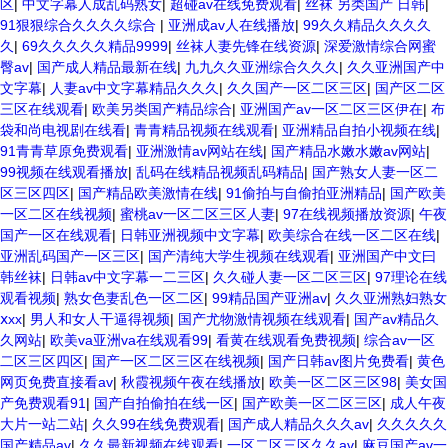
区
|
中文字幕人成乱码熟女
|
超碰av在线免费观看
|
丝袜 另类国产 日韩
|
91狠狠综合久久久久综合
|
亚洲成av人在线播放
|
99久久精品久久久久
久
|
69久久久久久精品9999
|
丝袜人妻先锋在线资源
|
深爱激情综合网蜜
臀av
|
国产成人精品最新在线
|
九九久久亚洲综合久久久
|
久久亚洲国产中
文字幕
|
人妻av中文字幕精品久久久
|
久久国产一区二区三区
|
国产区二区
三区在线观看
|
欧美另类国产精品综合
|
亚洲国产av一区二区三区伊在
|
布
袋和尚电视剧在线看
|
青青精品视频在线观看
|
亚洲精品自拍小视频在线
|
91青青草原免费观看
|
亚洲激情av网站在线
|
国产精品水嫩水嫩av网站
|
99视频在线观看播放
|
乱码在线精品视频乱码精品
|
国产熟女人妻一区二
区三区四区
|
国产精品欧美激情在线
|
91偷拍与自偷拍亚洲精品
|
国产欧美
一区二区在线视频
|
蜜桃av一区二区三区人妻
|
97在线视频播放资源
|
午夜
国产一区在线观看
|
日韩亚洲视频中文字幕
|
欧美综合在线一区二区在线
|
亚洲乱码国产一区三区
|
国产清纯大学生视频在线观看
|
亚洲国产中文曰
韩丝袜
|
日韩av中文字幕一二三区
|
久久碰人妻一区二区三区
|
97理论在线
观看视频
|
熟女色妻乱色一区二区
|
99精品国产亚洲av
|
久久亚洲熟妇熟女
ⅹxx
|
男人和女人干逼得视频
|
国产尤物激情视频在线观看
|
国产av精品久
久网站
|
欧美va亚洲va在线观看99
|
看黄在线观看免费视频
|
综合av一区
二区三区四区
|
国产一区二区三区在线视频
|
国产日韩av图片免费看
|
黄色
网页免费直接看av
|
秋霞视频午夜在线播放
|
欧美一区二区三区98
|
美女国
产免费观看91
|
国产自拍偷拍在线一区
|
国产欧美一区二区三区
|
成人午夜
大片一站二站
|
久久99在线免费观看
|
国产成人精品久久久av
|
久久久久久
国产精品av
|
久久最新视频在线观看
|
一区二区三区久久av
|
麻豆国产av一