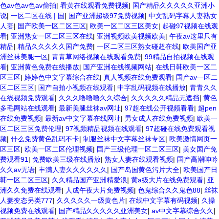
色av色av色av偷拍
|
看黄在线观看免费视频
|
国产精品久久久久久亚洲小
说
|
一区二区在线 | 国
|
国产亚洲超级97免费视频
|
中文乱码字幕人妻熟女
人妻
|
国产欧美一区二区三区
|
欧美一区二区三区美女
|
起碰97视频在线观
看
|
亚洲熟女一区二区三区在线
|
亚洲视频欧美视频欧美
|
午夜av这里只有
精品
|
精品久久久久久国产免费
|
一区二区三区熟女碰超在线
|
欧美国产亚
洲丝袜美腿一区
|
青青草网络视频在线观看免费
|
99精品自拍视频在线观
看
|
亚洲黄色免费在线播放
|
国产亚洲在线视频网站
|
在线日韩欧美一区二
区三区
|
婷婷色中文字幕综合在线
|
真人视频在线免费观看
|
国产av一区二
区二区三区
|
国产自拍小视频在线观看
|
中字乱码视频在线播放
|
青青久久
在线视频免费观看
|
久久久噜噜噜久久综合
|
久久久久久精品无遮挡
|
黄色
多毛网站在线观看
|
最新美腿丝袜av网址
|
97超在线公开视频看看
|
超pen
在线免费视频
|
最新av中文字幕在线网址
|
男女成人在线免费视频
|
欧美一
区二区三区免费伦理
|
97视频精品视频在线观看
|
97超碰在线免费观看视
频
|
什么免费黄色乱码不卡
|
制服丝袜中文字幕丝袜专区
|
欧美激情网页一
区三区
|
欧美一区二区伦理视频
|
国产三级伦理一区二区三区
|
美女国产免
费观看91
|
免费欧美三级在线播放
|
熟女人妻在线观看视频
|
国产高潮呻吟
久久av无语
|
丰满人妻久久久久久久
|
国产岛国黄色污片大全
|
欧美国产日
韩一区二区三区
|
久久精品国产亚洲精爱浪
|
黄a级大片在线免费观看
|
亚
洲久久免费在线观看
|
人成午夜大片免费视频
|
色鬼综合久久鬼色88
|
丝袜
人妻变态另类777
|
久久久久久一级黄色片
|
在线中文字幕有码视频
|
久操
视频免费在线观看
|
国产精品久久久久久亚洲美女
|
av中文字幕综合久久
|