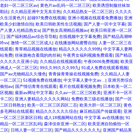
老妇一区二区三区av
|
黄色片av乱码一区二区三区
|
欧美诱惑制服丝袜加
勒比
|
久久精品亚洲中文无东京热
|
久久精品熟女一区二区三区
|
久久久久
久生活黄色片
|
起碰97免费在线视频
|
亚洲小视频在线观看免费播放
|
亚洲
欧美少妇激情自拍
|
欧美日韩欧美性生活视频
|
国产人妻一区中文字幕
|
国
产人妻人伦精品熟女a
|
国产熟女高潮精品视频av
|
欧美日韩亚洲一区二区
三
|
国产福利精品av综合导导航
|
在线视频中文字幕免费
|
国产精品高潮呻
吟vv
|
激情一区二区三区成人
|
在线播放网站蜜臀自拍
|
人妻一区二区三在
线观看
|
青草精品视频在线播放
|
精品久久久久久久99热
|
中文字幕人妻网
站免费
|
丝袜旗袍含着我的肉丝袜
|
午夜男女福利视频免费观看
|
国产精品
久久久久久亚洲小说
|
久久精品在线视频观看
|
午夜0606免费视频
|
欧美亚
洲成人一区二区三区
|
99久久99久久久99九
|
91成人免费在线观看视频
|
国产av尤物精品久久懂色
|
青青操青青操在线视频免费
|
久久精品人人妻
一区二区三
|
51视频免费在线播放
|
中文字幕人妻中文av…
|
亚洲另类综合
偷拍av
|
国产情侣青青在线观看
|
看片在线观看视频免费
|
日本欧美一区二
区视频
|
最新av网址中文字幕
|
久久av一区二区三区欧美
|
亚洲不卡一区不
卡二区
|
亚洲人妻精品久久久久久网站
|
免费欧美三级在线播放
|
国产一区
二区日韩熟女
|
欧美一区二区三区四区二百
|
欧美大胆一区二区三区
|
黄色
多毛网站在线观看
|
精品久久久久久久综合
|
麻豆精品国产传媒观看
|
亚洲
一区二区三区新区日韩
|
成人18视频网站在线
|
中文字幕 av在线播放
|
91
精品一区二区三区乱码
|
森泽佳奈亚洲一区二区
|
欧美亚洲自拍偷拍一区
二区
|
日韩人妻一区二区三区
|
国产精品久久久久久久九
|
亚洲国产精品美