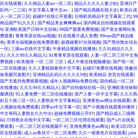
区在线观看
|
久久精品人妻av一区二区
|
精品久久久久人妻少妇
|
亚洲日产
乱码一二三区
|
中文字幕人妻中文av…
|
国产精品视频在线大全
|
欧美白成
人一区二区三区
|
超碰97在线公开观看
|
日韩欧美精品中文字幕富二代
|
99
精品国产91久久久
|
国产精品美女爽爽爽av
|
国内网友自拍视频在线观看
9
|
亚洲欧美国产日韩中文丝袜
|
99国产观看免费视频
|
国产美女黄网站免
费观看
|
青青草原在线vip视频
|
91在线看片成人免费
|
99riav国产精品懂
色
|
青草全福视频在线免费观看
|
超视碰看97在线视频
|
国产黑丝熟女综合
一区
|
三级av在线中文字幕
|
午夜精品视频在线播放
|
久久91精品久久久
久
|
久久久99久久精品人
|
91青青草原在线观看
|
人妻一区二区三区中文免
费视频
|
欧美激情 一区 二区 三区
|
成人午夜在线视频播放
|
国产馆一区
二区在线播放
|
久久人妻校园春色中文字幕
|
起碰97免费在线视频
|
情趣丝
袜美腿写真图片
|
亚洲精品乱码久久久久久9色
|
欧美精品 首页在线观看
|
国产无遮挡免费观看视频
|
成年人视频网站免费在线
|
国内精品一区二区
在线播放
|
久久久99久久精品人
|
国产自拍偷拍在线一区
|
亚洲欧美丝袜制
服诱惑
|
91人妻免费一区二区在线播放
|
国产人妻一区中文字幕
|
久久久熟
妇五十路二区一区
|
人妻熟女中文字幕精品
|
亚洲黄色av网址在线观看
|
真
人视频在线免费观看
|
四季av中文字幕一区
|
国产小视频在线观看你懂得
|
中文有码人妻熟女久久中出
|
超碰免费视频公开97
|
国产精品成人三级网
站
|
日韩熟女在线中文字幕
|
一区二区三区伦理在线观看
|
国产v片在线免
费观看
|
一区二区三区在线视频不卡
|
亚洲免费黄色av网址
|
欧美1区2区3
区在线观看
|
成人av鲁丝片一区二区免费
|
久久一级黄色片在线观看
|
julia