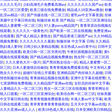
久久久久毛片
|
少妇高潮毛片免费看高潮av
|
久久久久久久久国产av
|
欧美
一区二区三区爱爱
|
欧美三级在线免费播放
|
精品成人18亚洲av播放
|
粉嫩
乱淫av精品一区
|
国产传媒在线一区二区三区
|
蜜乳av中文字幕资源
|
丝袜
美腿中文字幕日韩在线
|
制服丝袜 欧美 国产精品
|
一区二区三区亚洲综合
|
精品人妻蜜臀一区二区三区
|
97人妻porny精品国产
|
青青草原自拍视频在
线观看
|
久久久久久一级黄色片
|
国产欧美一区二区在线视频
|
免费亚洲av
在线观看
|
国产成人精品人妻熟女
|
国产精品香港三级国产av
|
久久99精品
视频免费看
|
久久久久久久久久最新
|
制服丝袜 中文字幕 日韩
|
久久精品
熟妇满人妻99
|
日韩少妇人妻精品视频
|
东京热成人av白浆中出
|
日韩中文
精品在线观看
|
欧美日韩一区二区另类伦理
|
午夜狂插视频在线观看
|
黄h
视频在线观看视频
|
国产精品精品视频免费播放
|
熟女阿一区二区三区四
区
|
久久久黄色大片一级片
|
国产黑丝熟女综合一区
|
精品人妻蜜臀一区二
区三区
|
日本人妻激情自拍偷拍
|
青青青视频免费观看在线
|
中文有码人妻
熟女久久中出
|
超碰97在线公开观看
|
亚洲精品国产肉丝袜久久超碰
|
日韩
情色制服丝袜在线
|
青青操精品视频在线观看
|
亚洲中文字幕在线密臀
|
九
七资源网络免费视频
|
久久精品国产亚洲av在线
|
女职员的丝袜中文字幕
|
人妻精品久久一区二区三区
|
熟女一区二区三区在线视频
|
青青草网址在
线入口观看
|
一区二区三区亚洲综合
|
欧美综合网一区二区三区
|
丝袜美腿
中文字幕日韩在线
|
青青青视频免费观看在线
|
丰满人妻av中文字幕
|
欧美
日韩在线观看三级
|
青草青青青青青青操死你
|
五月天中文字幕av在线
|
久
久久久亚洲av成人人人
|
欧美18色成人黑人在线
|
日本亚洲欧美日韩精品
|