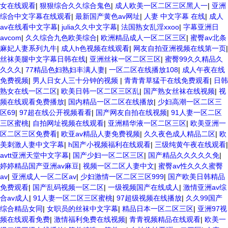
女在线观看
|
狠狠综合久久综合鬼色
|
成人欧美一区二区三区黑人一
|
亚洲
综合中文字幕在线观看
|
最新国产黄色av网址
|
人妻 中文字幕 在线
|
成人
av在线看中文字幕
|
julia久久中文字幕
|
法国熟女乱淫xxoo
|
字幕亚洲日
avcom
|
久久综合九色欧美综合
|
欧洲精品成人一区二区三区
|
蜜臀av北条
麻妃人妻系列九牛
|
成人h色视频在线观看
|
网友自拍亚洲视频在线第一页
|
丝袜美腿中文字幕日韩在线
|
亚洲丝袜一区二区三区
|
蜜臀99久久精品久
久久久
|
77精品色妇熟妇丰满人妻
|
一区二区在线播放108
|
成人午夜在线
免费视频
|
男人日女人三十分钟的视频
|
青青青草猛干在线免费观看
|
日韩
熟女在线一区二区
|
欧美日韩一区二区三区乱
|
国产熟女丝袜在线视频
|
视
频在线观看免费播放
|
国内精品一区二区在线播放
|
少妇高潮一区二区三
区69
|
97超在线公开视频看看
|
国产网友自拍在线视频
|
91人妻一区二区
三区蜜桃
|
自拍网址视频在线观看
|
亚洲精华液一区二区三区
|
欧美亚洲一
区二区三区免费看
|
欧亚av精品人妻免费视频
|
久久夜色成人精品二区
|
欧
美刺激人妻中文字幕
|
h国产小视频福利在线观看
|
三级纯黄午夜在线观看
|
avtt亚洲天堂中文字幕
|
国产少妇一区二区三区
|
国产精品久久久久久免
|
婷婷精品国产亚洲av麻豆
|
视频一区二区人妻中文
|
蜜臀av性久久久蜜臀
av
|
亚洲成人一区二区av
|
少妇激情一区二区三区999
|
国产欧美日韩精品
免费观看
|
国产乱码视频一区二区
|
一级视频国产在线成人
|
激情亚洲av综
合av成人
|
91人妻一区二区三区蜜桃
|
97超级视频在线播放
|
久久99国产
综合精品女同
|
女职员的丝袜中文字幕
|
精品日本一区二区三区
|
亚洲97视
频在线观看免费
|
激情福利免费在线视频
|
青青视频精品在线观看
|
欧美一