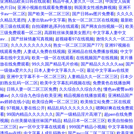
亚洲精品欧美日韩在线观看
|
精品午夜人妻久久一区二区
|
中国女人搞黄
色片日b
|
亚洲小视频在线观看免费播放
|
韩国美女性感热舞视频
|
亚洲不
卡av一区二区
|
国产欧美一区二区三区
|
国产日韩av图片免费看
|
久久久久
久精品无遮挡
|
人妻出轨av中文字幕
|
熟女一区二区三区在线视频
|
最新欧
美三级在线观看
|
自拍灌醉迷j系列在线观看
|
国产网友自拍视频一区
|
欧美
三级免费观看一区二区
|
高跟鞋丝袜美腿美女图片
|
中文字幕人妻中文
av…
|
国产丝袜情趣写真视频
|
超视碰看97在线视频
|
激情久久久一区二区
三区
|
久久久久久久久久久6
|
熟女一区二区三区国产777
|
亚洲97视频在
线观看免费
|
人妻成人免费在线视频
|
亚洲精品在线免费播放视频
|
中文字
幕在线中文乱码
|
欧美一级一区在线观看
|
在线视频国产在线视频
|
黄片播
放在线免费观看
|
99久久国产精品毛片价格
|
国产精品久久久久久aa
|
国产
一级做a爱片久久
|
日本人妻中文字幕久久一区
|
最近中文字幕av在线资
源
|
亚洲中文字幕不卡一区二区三区
|
人妻精品久久一区二区三区
|
日本少
妇熟女乱码一区二区
|
欧美中文字幕乱码视频在线
|
免费黄色在线播放网
站
|
日韩人妻一区二区三区免费
|
久久综合久久综合久色
|
懂色av蜜臀av粉
嫩av
|
久久综合九色综合欧美亚洲
|
精品视频在线播放观看
|
亚洲精品国产
av婷婷在线小说
|
欧美综合网一区二区三区
|
欧美独立站免费二区在线观
看
|
97视频人妻在线公开
|
精品乱码久久久久久久久
|
嗯啊好爽在线免费观
看
|
99国内精品久久久久久久
|
国产一级精品淫片高潮了
|
超pen在线免费
视频
|
白丝美腿动漫丝袜国产精品
|
精品日本一区二区三区
|
欧美自拍偷拍
二区三区
|
av一区中文字幕在线观看
|
999国产精品小视频
|
中文字幕制服
诱惑av在线
|
中文字幕人成乱码熟女
|
国产av一区二区二区三区
|
欧美亚洲