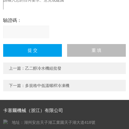
驗證碼：
請
輸
入
計算結果（填寫阿拉伯數
字），如：三加四=7
上一篇：
乙二醇冷水機組批發
下一篇：
多規格中低溫螺桿冷凍機
卡塞爾機械（浙江）有限公司
地址：湖州安吉天子湖工業園天子湖大道418號