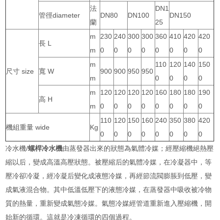
法
DN1
管徑diameter
DN80
DN100
DN150
蘭
25
m
230
240
300
300
360
410
420
420
長 L
m
0
0
0
0
0
0
0
0
m
110
120
140
150
尺寸 size
寬 W
900
900
950
950
m
0
0
0
0
m
120
120
120
120
160
180
180
190
高 H
m
0
0
0
0
0
0
0
0
110
120
150
160
240
350
380
420
機組重量 wide
Kg
0
0
0
0
0
0
0
0
冷水機/
螺桿冷水機
由蒸發器出來的狀態為氣體冷媒；經壓縮機絕熱壓
縮以后，變成高溫高壓狀態。被壓縮后的氣體冷媒，在冷凝器中，等
壓冷卻冷凝，經冷凝后變化成液態冷媒，再經節流閥膨脹到低壓，變
成氣液混合物。其中低溫低壓下的液態冷媒，在蒸發器中吸收被冷物
質的熱量，重新變成氣態冷媒。氣態冷媒經管道重新進入壓縮機，開
始新的循環。這就是冷凍循環的四個過程。