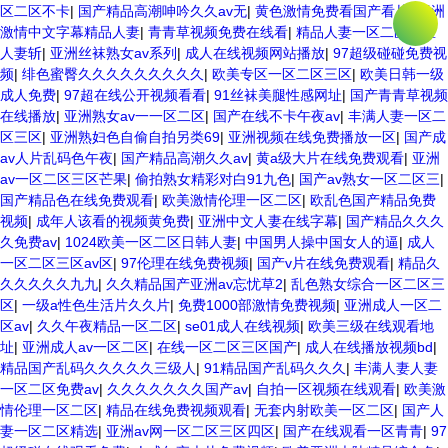
区二区不卡
|
国产精品高潮呻吟久久av无
|
黄色激情免费看国产看片
|
亚洲
激情中文字幕精品人妻
|
青青草视频免费在线看
|
精品人妻一区二区三区
人妻斩
|
亚洲丝袜熟女av系列
|
成人在线视频网站播放
|
97超级碰碰免费视
频
|
绯色蜜臀久久久久久久久久久
|
欧美专区一区二区三区
|
欧美日韩一级
成人免费
|
97超在线公开视频看看
|
91丝袜美腿性感网址
|
国产青青草视频
在线播放
|
亚洲熟女av一一区二区
|
国产在线不卡午夜av
|
丰满人妻一区二
区三区
|
亚洲熟妇色自偷自拍另类69
|
亚洲视频在线免费播放一区
|
国产成
av人片乱码色午夜
|
国产精品高潮久久av
|
黄a级大片在线免费观看
|
亚洲
av一区二区三区芒果
|
偷拍熟女精彩对白91九色
|
国产av熟女一区二区三
|
国产精品色在线免费观看
|
欧美激情伦理一区二区
|
欧乱色国产精品免费
视频
|
成年人该看的视频黄免费
|
亚洲中文人妻在线字幕
|
国产精品久久久
久免费av
|
1024欧美一区二区日韩人妻
|
中国男人操中国女人的逼
|
成人
一区二区三区av区
|
97伦理在线免费视频
|
国产v片在线免费观看
|
精品久
久久久久久九九
|
久久精品国产亚洲av忘忧草2
|
乱色熟女综合一区二区三
区
|
一级a性色生活片久久片
|
免费1000部激情免费视频
|
亚洲成人一区二
区av
|
久久午夜精品一区二区
|
se01成人在线视频
|
欧美三级在线观看地
址
|
亚洲成人av一区二区
|
在线一区二区三区国产
|
成人在线播放视频bd
|
精品国产乱码久久久久久三级人
|
91精品国产乱码久久久
|
丰满人妻人妻
一区二区免费av
|
久久久久久久久国产av
|
自拍一区视频在线观看
|
欧美激
情伦理一区二区
|
精品在线免费视频观看
|
无套内射欧美一区二区
|
国产人
妻一区二区精选
|
亚洲av网一区二区三区四区
|
国产在线观看一区青青
|
97