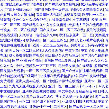
幕
|
在线观看av中文字幕午夜
|
国产在线观看自拍视频
|
91精品午夜窝窝看
片
|
字幕亚洲日avcom
|
国产亚洲欧美一级在线
|
色8久久久噜噜噜久久
|
我
想看男人日女人逼视频
|
青青草网络视频在线观看免费
|
欧美区一区二在
线观看
|
综合久久久久综合97色
|
在线天堂免费中文字幕视频
|
欧美 在线
一区二区三区
|
国产精品久久久久久久久蜜臀
|
欧美成人日韩在线观看
|
日
韩欧美一区二区在线插播
|
国产成人av一区二区三区在线
|
很黄的视频网
站在线观看
|
久久综合一色综合久久88
|
森泽佳奈亚洲一区二区
|
另类图片
亚洲丝袜蜜桃av
|
欧美特级一区二区三区四区
|
少妇人妻av毛片在线看
|
青
青操原视频在线观看
|
欧美一区二区三区黄色a
|
另类专区日韩有码中文字
幕
|
欧美日韩一区二区三区乱
|
久久亚洲国产中文字幕
|
中文字幕人妻乱码
在线
|
成人免费在线国产视频
|
三级精品久久精品三级
|
国产综合色最新在
线视频
|
国产 亚洲 自拍 偷拍
|
亚洲国产精品伦理av
|
国产成人久久久久久
久久久久
|
少妇人妻精品一区二区三区
|
黑丝美女被插在线观看
|
超碰97资
源免费在线观看
|
一区二区三区美女黄色
|
国产户外自拍视频在线观看
|
国
产经典熟女精品三级网站
|
97视频在线观看精品在线
|
国产午夜激情视频
免费观看
|
亚洲人妻av在线一区
|
性感国产剧情在线播放
|
亚洲xx一区二区
三区
|
九九久久亚洲综合久久久
|
亚洲一区二区三区不卡不卡不卡
|
97人妻
中文在线视频
|
亚洲欧美丝袜另类在线
|
中文字幕人妻精品综合网
|
日韩人
妻一区二区三区
|
国产av爽av久久久
|
两个男人操一个女人的逼
|
国产av激
情国产熟女
|
一区二区三区四区亚洲专区
|
亚洲成人制服丝袜在线
|
中文字
幕av有码在线播放
|
亚洲av中午一区二区三区
|
国产av熟女一区二区三
|
人