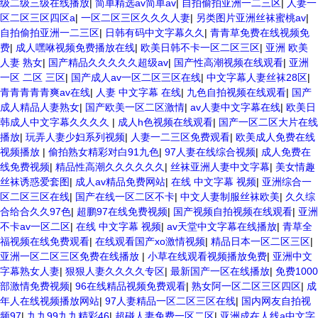
级二级三级在线播放
|
简单精选av简单av
|
自拍偷拍亚洲一二三区
|
人妻一
区二区三区四区a
|
一区二区三区久久久人妻
|
另类图片亚洲丝袜蜜桃av
|
自拍偷拍亚洲一二三区
|
日韩有码中文字幕久久
|
青青草免费在线视频免
费
|
成人嘿咻视频免费播放在线
|
欧美日韩不卡一区二区三区
|
亚洲 欧美
人妻 熟女
|
国产精品久久久久久超级av
|
国产性高潮视频在线观看
|
亚洲
一区 二区 三区
|
国产成人av一区二区三区在线
|
中文字幕人妻丝袜28区
|
青青青青青爽av在线
|
人妻 中文字幕 在线
|
九色自拍视频在线观看
|
国产
成人精品人妻熟女
|
国产欧美一区二区激情
|
av人妻中文字幕在线
|
欧美日
韩成人中文字幕久久久久
|
成人h色视频在线观看
|
国产一区二区大片在线
播放
|
玩弄人妻少妇系列视频
|
人妻一二三区免费观看
|
欧美成人免费在线
视频播放
|
偷拍熟女精彩对白91九色
|
97人妻在线综合视频
|
成人免费在
线免费视频
|
精品性高潮久久久久久久
|
丝袜亚洲人妻中文字幕
|
美女情趣
丝袜诱惑爱套图
|
成人av精品免费网站
|
在线 中文字幕 视频
|
亚洲综合一
区二区三区在线
|
国产在线一区二区不卡
|
中文人妻制服丝袜欧美
|
久久综
合给合久久97色
|
超鹏97在线免费视频
|
国产视频自拍视频在线观看
|
亚洲
不卡av一区二区
|
在线 中文字幕 视频
|
av天堂中文字幕在线播放
|
青草全
福视频在线免费观看
|
在线观看国产xo激情视频
|
精品日本一区二区三区
|
亚洲一区二区三区免费在线播放
|
小草在线观看视频播放免费
|
亚洲中文
字幕熟女人妻
|
狠狠人妻久久久久专区
|
最新国产一区在线播放
|
免费1000
部激情免费视频
|
96在线精品视频免费观看
|
熟女阿一区二区三区四区
|
成
年人在线视频播放网站
|
97人妻精品一区二区三区在线
|
国内网友自拍视
频97
|
九九99九九精彩46
|
超碰人妻免费一区二区
|
亚洲成在人线a中文字