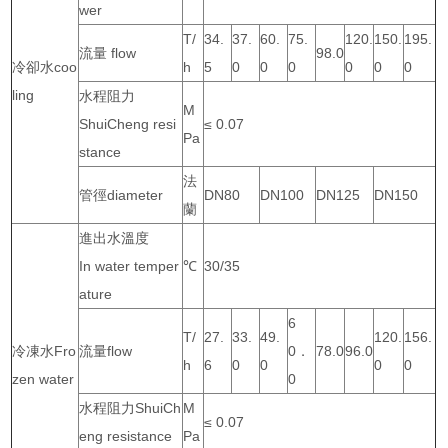
wer
T/
34.
37.
60.
75.
120.
150.
195.
流量 flow
98.0
冷卻水coo
h
5
0
0
0
0
0
0
ling
水程阻力
M
ShuiCheng resi
≤ 0.07
Pa
stance
法
管徑diameter
DN80
DN100
DN125
DN150
蘭
進出水溫度
In water temper
℃
30/35
ature
6
T/
27.
33.
49.
120.
156.
冷凍水Fro
流量flow
0．
78.0
96.0
h
6
0
0
0
0
zen water
0
水程阻力ShuiCh
M
≤ 0.07
eng resistance
Pa