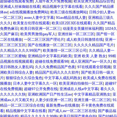
超级碰在线观看免费
|
人成午夜大片免费视频
|
欧美亚洲大陆精品综合色
|
亚洲成人丝袜御姐在线看
|
精品视频中文字幕在线看
|
久久久国产精品裸
体av
|
a在线视频播放免费网站
|
欧美三级在线播放网站
|
日韩少妇人妻vs
一区二区三区
|
avav人妻中文字幕
|
91av精品在线人妻
|
亚洲精品三级久
久久久
|
欧美复古伦理在线观看
|
欧美1区2区3区在线观看
|
久久国产精品
免费热麻豆
|
欧美日韩亚洲一区二区三
|
动漫美女美腿丝袜福利图
|
1024久
久国产麻豆
|
欧美男男激情gay军人
|
亚洲丝袜一区二区三区
|
国产馆一区
二区在线播放
|
一区二区三区国产理论片
|
成人欧美日韩激情在线
|
亚洲一
区二区三区五区
|
国产在线播放一区二区三区
|
久久久久久精品国产毛片
|
久久精品久久久久99国产
|
欧美激情一区二区三区公司
|
久久精品人妻一
区二区三区蜜柚
|
亚洲精品中文字幕乱码欧美
|
亚洲 欧美 人妻 熟女
|
99精
品视频在线视频观看
|
超碰在线免费观看98
|
成人亚洲国产av一区久久
|
欧
美日韩熟女人妻乱码
|
久久久免费精品国产色夜
|
97在线观看全部视频
|
亚
洲欧美日韩综合人妻
|
精品国产乱码久久久久软件
|
国产欧美日韩一级大
片
|
狠狠综合久久综合鬼色
|
中文字幕人成乱码熟女
|
欧美成人免费在线视
频播放
|
日本人妻中文字幕久久一区
|
欧美亚洲自拍偷拍一区二区
|
超碰97
在线免费视频
|
超碰97公开免费在线
|
亚洲成在人线a中文字幕
|
看久久久
久久久久久久快
|
亚洲欧洲国产日产性生活av
|
中文字幕精品亚洲熟女
|
亚
洲成av人片又粗又长
|
人妻少妇亚洲一区二区
|
亚洲主播一区二区三区
|
91
精品一区二区三区综合在线
|
最新免费av在线播放
|
不卡黄色免费在线观
看
|
精品视频中文字幕在线看
|
国产成人av一区二区三区在线
|
国产极品福
利视频在线
|
精品久久久久久久99热
|
欧美日韩国产黄色自拍
|
国产69精品