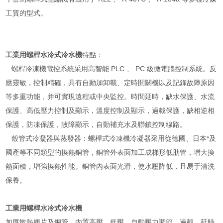
工質的型式。
工業用螺桿水冷式冷水機
特點：
螺桿冷凍機電控系統采用高智能 PLC 、 PC 級微電腦控制系統。反
應靈敏，控制精確，具有自動加卸載、定時開關機以及記錄故障原因
等多重功能，并可實現遠程或中央監控。時間延時，缺水保護、水流
保護、高低壓力控制及顯示，溫度控制及顯示，過載保護，缺相逆相
保護，防凍保護，故障顯示，自動補充水及聯鎖控制線路。
殼管式冷凝器與蒸發器：螺桿式冷凍機冷凝器采用從德國、日本*及
國產等不同類型的換熱銅管，銅管外表面加工成梯形低肋管，增大換
熱面積，增強換熱性能。銅管內表面光滑，使水壓降低，且易于清洗
保養。
工業用螺桿水冷式冷水機
加厚散熱翅片及銅管，內置高壓、低壓、自動壓力調節、過載、延時