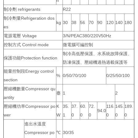
h
制冷劑 refrigerants
R22
制冷劑量Refrigeration dos
kg
30
38
56
70
90
120
140
180
es
電源電壓 Voltage
3/N/PEAC380/220V50Hz
控制方式 Control mode
微電腦可編控制
制冷高低壓保護、水系統故障保護、
保護功能Protection function
防凍保護、壓縮機過熱過載保護等
能量控制段Energy control
%
0/50/70/100
0/25/50/100
section
壓縮機數量Compressor qu
臺
1
2
antity
壓縮機功率Compressor po
K
35.
37.
60.
72.
116.
145.
189.
94.0
wer
W
1
0
0
0
0
0
0
進出水溫度
Compressor po
℃
30/35