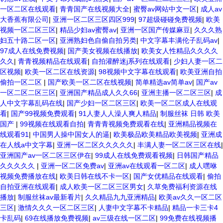
一区二区在线观看
|
青青国产在线视频大全
|
蜜臀av网站中文一区
|
成人av
大香蕉有限公司
|
亚洲一区二区三区四区999
|
97超级碰碰免费视频
|
欧美
视频一区二区三区
|
精品少妇av蜜臀av
|
亚洲一区国产传媒麻豆
|
久久久熟
妇五十路二区一区
|
亚洲熟妇色自偷自拍另类
|
中文字幕丰满伦子乱码av
|
97成人在线免费视频
|
国产美女视频在线播放
|
欧美女人性精品久久久久
久久
|
青青视频精品在线观看
|
自拍灌醉迷j系列在线观看
|
少妇人妻一区二
区视频
|
欧美一区二区在线资源
|
98视频中文字幕在线观看
|
欧美亚洲自拍
偷拍一区二区
|
国产欧美一区二区在线视频
|
简单精选av简单av
|
国产av
一区二区二区三区
|
亚洲国产精品成人久久66
|
亚洲主播一区二区三区
|
成
人中文字幕乱码在线
|
国产少妇一区二区三区
|
欧美一区二区成人在线观
看
|
国产99视频免费观看
|
91人妻人人澡人爽人精品
|
制服丝袜 日韩 欧美
国产
|
99视频在线观看自拍
|
青青青视频免费观看在线
|
亚洲精品视频在
线观看91
|
中国男人操中国女人的逼
|
欧美极品欧美精品欧美视频
|
亚洲成
在人线a中文字幕
|
亚洲一区二区久久久久久
|
丰满人妻一区二区三区在线
|
亚洲国产av一区二区三区伊在
|
99成人在线免费观看视频
|
日韩国产精品
久久久久久
|
亚洲一区二区免费av
|
亚洲av在线观看一区二区
|
成人嘿咻
视频免费播放在线
|
欧美日韩在线不卡一区
|
国产女优精品在线观看
|
偷拍
自拍亚洲在线观看
|
成人欧美一区二区三区男女
|
久草免费福利资源在线
播放
|
制服丝袜av最新看片
|
久久精品九九亚洲精品
|
欧美av久久一区二区
三区
|
激情久久久一区二区三区
|
人妻中文字幕不卡精品
|
精品一卡三卡4
卡乱码
|
69在线播放免费视频
|
av三级在线一区二区
|
99免费在线视频播