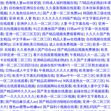
放
|
色噜噜人妻av丝袜资源
|
日韩成人福利视频在线
|
77精品色妇熟妇丰满
人妻
|
自拍偷拍亚洲综合在线
|
久久最新视频在线观看
|
日本丝袜美腿在线
视频
|
久久鬼色综合88久久
|
国产人妻一区二区免费av
|
韩国欧美三级在线
观看
|
亚洲 欧美 人妻 熟女
|
久久久久久久99国产精品
|
中文字幕乱码中文
在线观看
|
亚洲伊人久久一区二区三区
|
人妻 中文字幕在线一区
|
亚洲一
区自拍视频在线观看
|
91正在播放国产调教
|
日韩av中文字幕一区在线观
看
|
亚洲一区二区三区五区
|
国产精品视频免费观看网址
|
久久久久国产熟
女精品
|
中文字幕av一区二区三区
|
精品人妻av在线播放
|
自拍视频在线观
看网址
|
日本亚洲欧美日韩精品
|
成人在线免费视频一区二区
|
欧美一区二
区 在线看
|
久久夜色撩人国产综合av
|
国产精品精品视频免费播放
|
欧美
日韩亚洲一区二区三
|
看片在线观看视频免费
|
午夜精品久久一品二品
|
不
卡在线观看二区三区
|
亚洲精品精品熟妇熟妇
|
久久国产主播福利在线
|
亚
洲一区二区三区四区综合
|
超碰在线97热播97
|
一区二区三区熟女碰超在
线
|
日韩av成人中文字幕
|
午夜精品久久久久久蜜桃
|
欧美激情一区二区三
区公司
|
欧美中文字幕乱码视频在线
|
亚洲av中午一区二区三区
|
欧美亚洲
一区二区在线观看
|
国产精品高潮呻吟vv
|
9l风流老熟女一区二区三区
|
91
网址在线观看精品视频
|
自拍视频网站在线观看
|
欧美刺激人妻中文字幕
|
国产精品呻吟久久久av
|
国产美女视频在线播放
|
超碰在线公开视频观看
|
国产一久久久久久久久
|
欧美色一区二区三区视频
|
亚洲中文字幕熟女人
妻
|
国产精品麻豆成人av
|
国产精品情侣啪啪自拍视频
|
亚洲一区二区三区
大片
|
懂色av蜜臀av粉嫩av
|
国产福利小视频在线看
|
亚洲乱码国产一区三