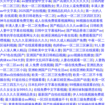
久久中文字幕
|
av激情爱爱中文字幕
|
国产高潮久久久久久久久
|
日韩内射
一区二区三区
|
熟女一区二区视频熟女
|
男人日女人逼免费观看
|
丰满人妻
av中文字幕
|
2025国产自拍视频
|
亚洲精品乱码久久久久久
|
第一次的人
妻 在线观看
|
欧美日韩老熟女一区二区
|
av熟女一区二区三区四区五区
|
神马在线观看免费完整
|
成人在线免费观看视频网站
|
96视频在线观看视
频
|
丰满人妻人妻一区二区免费av
|
国产精品久久久久av麻豆a
|
日韩欧美
人妻中文字幕在线视频
|
日韩中文字幕福利av
|
国产精品香港三级国产av
|
青青的草在线观看网址大全
|
欧洲亚洲精品午夜在线看
|
免费观看国产叼
嘿视频
|
九九久久亚洲综合久久久
|
99久久成人精品国产免费
|
午夜一区二
区福利视频
|
国产在线观看播放视频
|
色婷婷av一区二区三区麻豆
|
91人妻
人人澡人爽人精品
|
日韩欧美中文字幕人妻
|
国产区二区三区在线观看
|
国
产97色在线|国产
|
亚洲国产欧美日韩精品视频
|
jjzzz视频在线播放
|
国产
肉体ⅹxx784大胆
|
亚洲中文乱码字幕在线
|
人妻在线观看一区二区
|
人妻熟
女一区二区av水
|
成 人免费 在线视频
|
国产一级在线免费av
|
亚洲乱熟女
一区二区三区小说
|
亚洲欧洲国产日产性生活av
|
在线亚洲欧美国产精品
|
亚洲av自拍偷拍在线
|
欧美一区二区三区免费伦理
|
欧美一区二区不卡视
频在线
|
97超在线公开视频看看
|
久久麻豆精亚洲av品国产动漫
|
欧美一区
二区三四五六七八
|
日本乱码中文字幕在线播放
|
99视频在线观看自拍
|
久
久久女女女女999久久
|
在线免费中文字幕视频
|
亚洲丝袜制服诱惑在线
|
久久久久久亚洲精品美女
|
最新国产自拍在线观看
|
伊人9在线视频免费观
看
|
最大最新最全av网站
|
一区2区在线播放不卡
|
欧美三级免费观看一区
二区
|
青青青国内视频免费看
|
国产性感视频在线观看
|
97超碰在线免费观