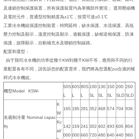
及連鎖控制保護裝置，所有保護裝置均為單獨部件實現； 選用壓縮機
及電控元件，普通型控制精度為±1℃，按需可達±0.1℃
工業冷水機組保護控制裝置：時間延時，缺水保護、水流保護、高低
壓力控制及顯示，溫度控制及顯示，過載保護，缺相逆相保護，防凍
保護，故障顯示，自動補充水及聯鎖控制線路。
配置和選型：
由于我司冷水機的功率從幾十KW到幾千KW不等，應用與不同的行
業配置各有不同，請告訴您的配置需求，我們將為您選配zui合適的螺
桿式冷水機組。
50S
60S
80S
100
130
150
200
250
機型Model KSW-
L
L
L
SL
SL
SL
SLD
SLD
K
165
185
281
352
468
574
704
936
W
名義制冷量 Nominal capac
Kc
ity
142
159
241
302
402
493
605
804
al/
000
000
660
720
480
640
440
960